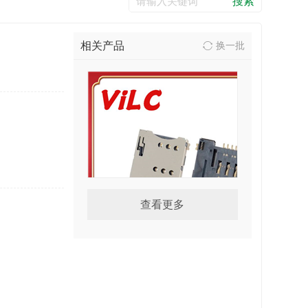
相关产品
换一批
查看更多
MICRO CARD 67PINSIM卡座
自弹式中卡***槽 带CD检测超
薄