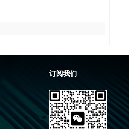
卧式6*6下支架轻触开关 6x6带
机架插件轻触按键开关
订阅我们